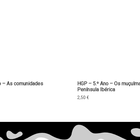
o – As comunidades
HGP – 5.º Ano – Os muçulm
Península Ibérica
2,50
€