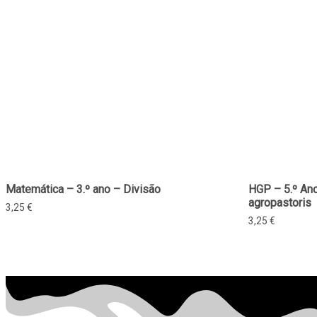
Matemática – 3.º ano – Divisão
HGP – 5.º An
agropastoris
3,25
€
3,25
€