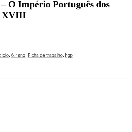
 – O Império Português dos
e XVIII
ciclo
6.º ano
Ficha de trabalho
hgp
,
,
,