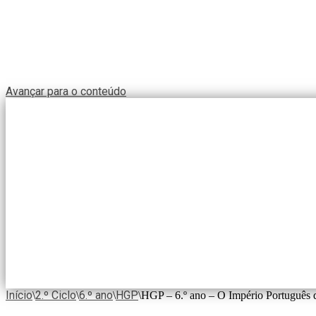
Avançar para o conteúdo
Início
2.º Ciclo
6.º ano
HGP
\
\
\
\
HGP – 6.º ano – O Império Português 