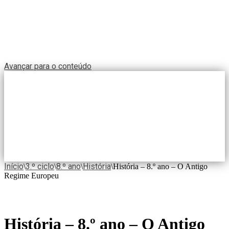
Avançar para o conteúdo
Início
3.º ciclo
8.º ano
História
\
\
\
\
História – 8.º ano – O Antigo
Regime Europeu
História – 8.º ano – O Antigo