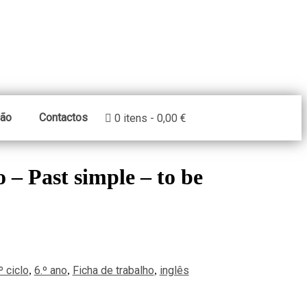
ção
Contactos
0 itens
0,00 €
o – Past simple – to be
º ciclo
6.º ano
Ficha de trabalho
inglês
,
,
,