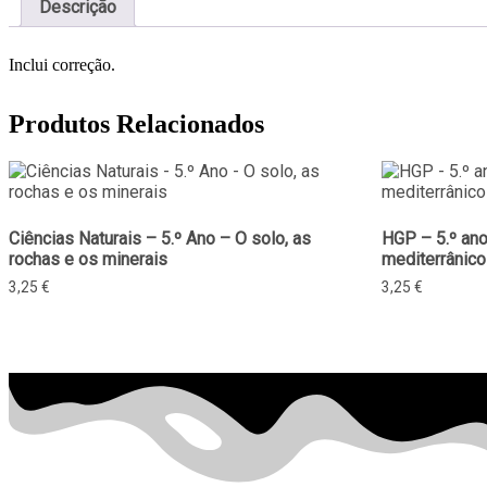
Descrição
Inclui correção.
Produtos Relacionados
Ciências Naturais – 5.º Ano – O solo, as
HGP – 5.º an
rochas e os minerais
mediterrânico
3,25
€
3,25
€