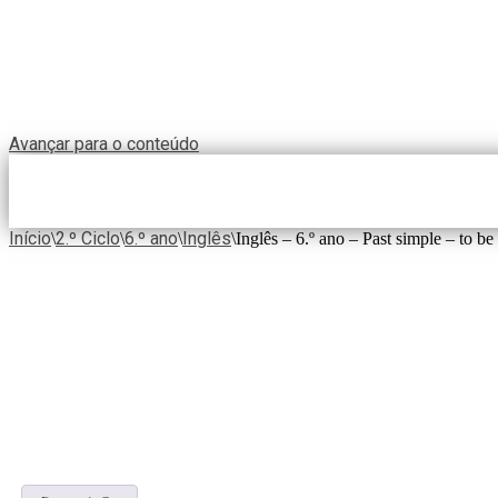
Avançar para o conteúdo
Início
2.º Ciclo
6.º ano
Inglês
\
\
\
\
Inglês – 6.º ano – Past simple – to be