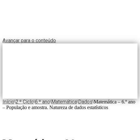
Avançar para o conteúdo
Início
2.º Ciclo
6.º ano
Matemática
Dados
\
\
\
\
\
Matemática – 6.º ano
– População e amostra. Natureza de dados estatísticos