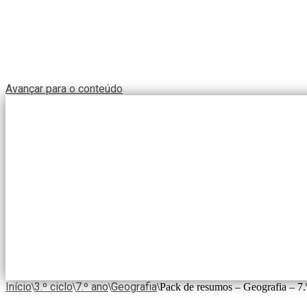
Avançar para o conteúdo
Início
3.º ciclo
7.º ano
Geografia
\
\
\
\
Pack de resumos – Geografia – 7.