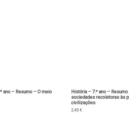
7.º ano – Resumo – O meio
História – 7.º ano – Resumo
sociedades recoletoras às p
civilizações
2,40
€