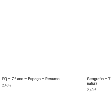
FQ – 7.º ano – Espaço – Resumo
Geografia – 
natural
2,40
€
2,40
€