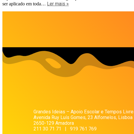
Ler mais »
ser aplicado em toda…
Grandes Ideias – Apoio Escolar e Tempos Livre
Avenida Ruy Luís Gomes, 23 Alfornelos, Lisboa
2650-129 Amadora
211 30 71 71 | 919 761 769