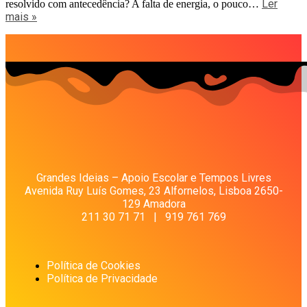
Ler
resolvido com antecedência? A falta de energia, o pouco…
mais »
Grandes Ideias – Apoio Escolar e Tempos Livres
Avenida Ruy Luís Gomes, 23 Alfornelos, Lisboa 2650-
129 Amadora
211 30 71 71 | 919 761 769
Política de Cookies
Política de Privacidade