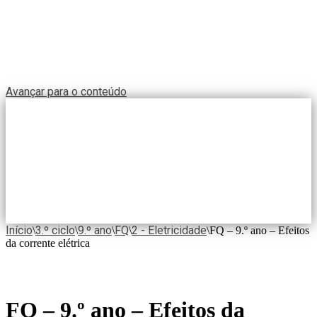
Avançar para o conteúdo
Início
3.º ciclo
9.º ano
FQ
2 - Eletricidade
\
\
\
\
\
FQ – 9.º ano – Efeitos
da corrente elétrica
FQ – 9.º ano – Efeitos da