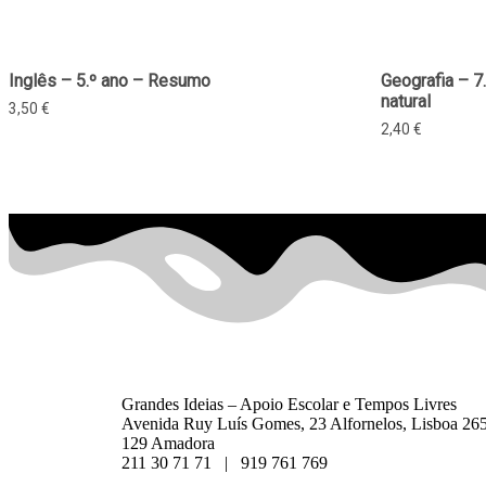
Inglês – 5.º ano – Resumo
Geografia – 
natural
3,50
€
2,40
€
Grandes Ideias – Apoio Escolar e Tempos Livres
Avenida Ruy Luís Gomes, 23 Alfornelos, Lisboa 26
129 Amadora
211 30 71 71 | 919 761 769