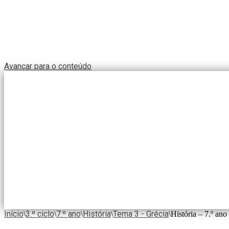
Avançar para o conteúdo
Início
3.º ciclo
7.º ano
História
Tema 3 - Grécia
\
\
\
\
\
História – 7.º an