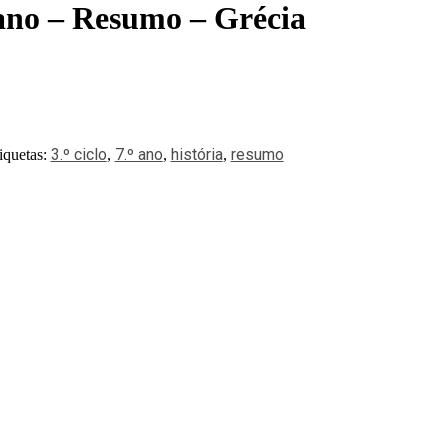
 ano – Resumo – Grécia
3.º ciclo
7.º ano
história
resumo
iquetas:
,
,
,