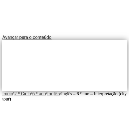
Avançar para o conteúdo
Início
2.º Ciclo
6.º ano
Inglês
\
\
\
\
Inglês – 6.º ano – Interpretação (city
tour)