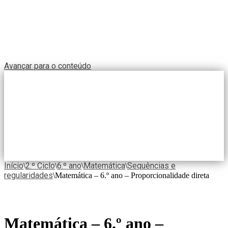
Avançar para o conteúdo
Início
2.º Ciclo
6.º ano
Matemática
Sequências e
\
\
\
\
regularidades
\
Matemática – 6.º ano – Proporcionalidade direta
Matemática – 6.º ano –