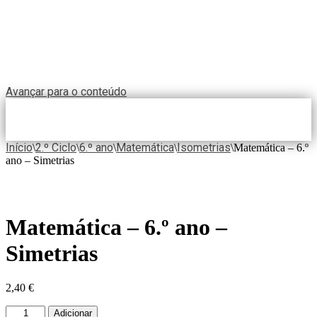
Avançar para o conteúdo
Início
2.º Ciclo
6.º ano
Matemática
Isometrias
\
\
\
\
\
Matemática – 6.º
ano – Simetrias
Matemática – 6.º ano –
Simetrias
2,40
€
Adicionar