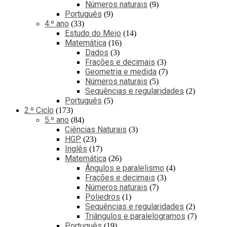
Números naturais
9
Português
9
4.º ano
33
Estudo do Meio
14
Matemática
16
Dados
3
Frações e decimais
3
Geometria e medida
7
Números naturais
5
Sequências e regularidades
2
Português
5
2.º Ciclo
173
5.º ano
84
Ciências Naturais
3
HGP
23
Inglês
17
Matemática
26
Ângulos e paralelismo
4
Frações e decimais
3
Números naturais
7
Poliedros
1
Sequências e regularidades
2
Triângulos e paralelogramos
7
Português
19