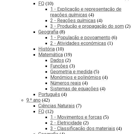
FQ
10
1 - Explicação e representação de
reações químicas
4
2 - Reações químicas
4
3 - Produção e propagação do som
2
Geografia
8
1 - População e povoamento
6
2 - Atividades económicas
1
História
10
Matemática
19
Dados
2
Funções
3
Geometria e medida
5
Monómios e polinómios
4
Números reais
4
Sistemas de equações
4
Português
4
9.º ano
42
Ciências Naturais
7
FQ
12
1 - Movimentos e forças
5
2 - Eletricidade
2
3 - Classificação dos materiais
4