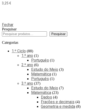
3,25
€
Fechar
Pesquisar
Pesquisar
Categorias
1.º Ciclo
88
1.º ano
1
Português
1
2.º ano
6
Estudo do Meio
3
Matemática
1
Português
1
3.º ano
37
Estudo do Meio
7
Matemática
23
Dados
4
Frações e decimais
4
Geometria e medida
8