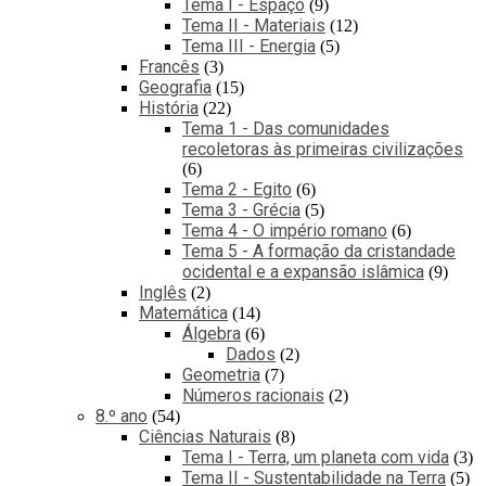
Tema I - Espaço
9
Tema II - Materiais
12
Tema III - Energia
5
Francês
3
Geografia
15
História
22
Tema 1 - Das comunidades
recoletoras às primeiras civilizações
6
Tema 2 - Egito
6
Tema 3 - Grécia
5
Tema 4 - O império romano
6
Tema 5 - A formação da cristandade
ocidental e a expansão islâmica
9
Inglês
2
Matemática
14
Álgebra
6
Dados
2
Geometria
7
Números racionais
2
8.º ano
54
Ciências Naturais
8
Tema I - Terra, um planeta com vida
3
Tema II - Sustentabilidade na Terra
5