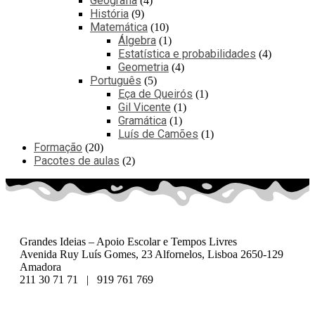
Geografia
4
História
9
Matemática
10
Álgebra
1
Estatística e probabilidades
4
Geometria
4
Português
5
Eça de Queirós
1
Gil Vicente
1
Gramática
1
Luís de Camões
1
Formação
20
Pacotes de aulas
2
Grandes Ideias – Apoio Escolar e Tempos Livres
Avenida Ruy Luís Gomes, 23 Alfornelos, Lisboa 2650-129
Amadora
211 30 71 71 | 919 761 769