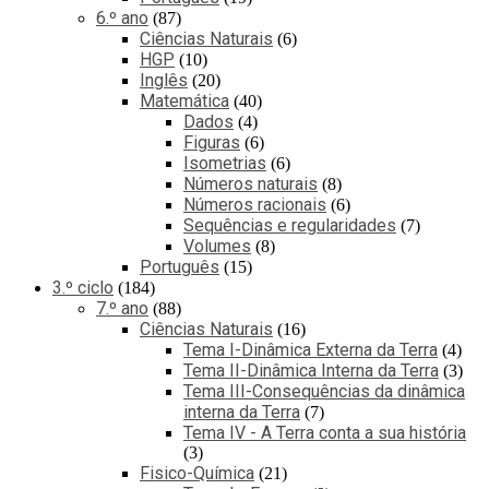
6.º ano
87
Ciências Naturais
6
HGP
10
Inglês
20
Matemática
40
Dados
4
Figuras
6
Isometrias
6
Números naturais
8
Números racionais
6
Sequências e regularidades
7
Volumes
8
Português
15
3.º ciclo
184
7.º ano
88
Ciências Naturais
16
Tema I-Dinâmica Externa da Terra
4
Tema II-Dinâmica Interna da Terra
3
Tema III-Consequências da dinâmica
interna da Terra
7
Tema IV - A Terra conta a sua história
3
Fisico-Química
21