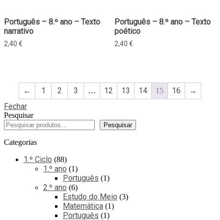
Português – 8.º ano – Texto
Português – 8.º ano – Texto
narrativo
poético
2,40
€
2,40
€
←
1
2
3
12
13
14
16
→
…
15
Fechar
Pesquisar
Pesquisar
Categorias
1.º Ciclo
88
1.º ano
1
Português
1
2.º ano
6
Estudo do Meio
3
Matemática
1
Português
1