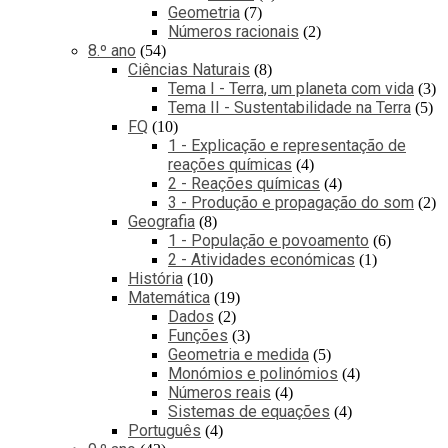
Geometria
7
Números racionais
2
8.º ano
54
Ciências Naturais
8
Tema I - Terra, um planeta com vida
3
Tema II - Sustentabilidade na Terra
5
FQ
10
1 - Explicação e representação de
reações químicas
4
2 - Reações químicas
4
3 - Produção e propagação do som
2
Geografia
8
1 - População e povoamento
6
2 - Atividades económicas
1
História
10
Matemática
19
Dados
2
Funções
3
Geometria e medida
5
Monómios e polinómios
4
Números reais
4
Sistemas de equações
4
Português
4