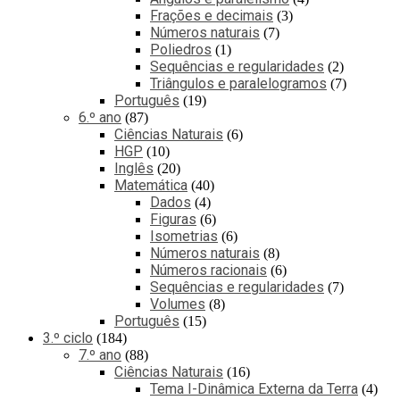
Frações e decimais
3
Números naturais
7
Poliedros
1
Sequências e regularidades
2
Triângulos e paralelogramos
7
Português
19
6.º ano
87
Ciências Naturais
6
HGP
10
Inglês
20
Matemática
40
Dados
4
Figuras
6
Isometrias
6
Números naturais
8
Números racionais
6
Sequências e regularidades
7
Volumes
8
Português
15
3.º ciclo
184
7.º ano
88
Ciências Naturais
16
Tema I-Dinâmica Externa da Terra
4