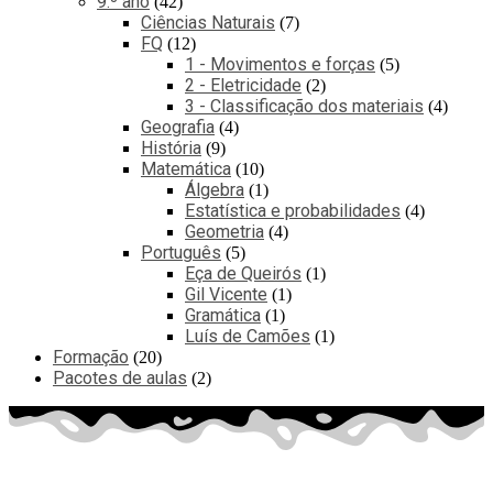
9.º ano
42
Ciências Naturais
7
FQ
12
1 - Movimentos e forças
5
2 - Eletricidade
2
3 - Classificação dos materiais
4
Geografia
4
História
9
Matemática
10
Álgebra
1
Estatística e probabilidades
4
Geometria
4
Português
5
Eça de Queirós
1
Gil Vicente
1
Gramática
1
Luís de Camões
1
Formação
20
Pacotes de aulas
2