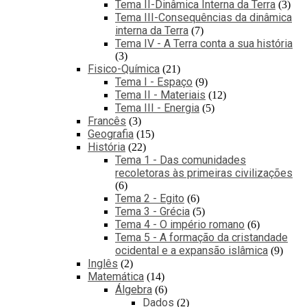
Tema II-Dinâmica Interna da Terra
3
Tema III-Consequências da dinâmica
interna da Terra
7
Tema IV - A Terra conta a sua história
3
Fisico-Química
21
Tema I - Espaço
9
Tema II - Materiais
12
Tema III - Energia
5
Francês
3
Geografia
15
História
22
Tema 1 - Das comunidades
recoletoras às primeiras civilizações
6
Tema 2 - Egito
6
Tema 3 - Grécia
5
Tema 4 - O império romano
6
Tema 5 - A formação da cristandade
ocidental e a expansão islâmica
9
Inglês
2
Matemática
14
Álgebra
6
Dados
2