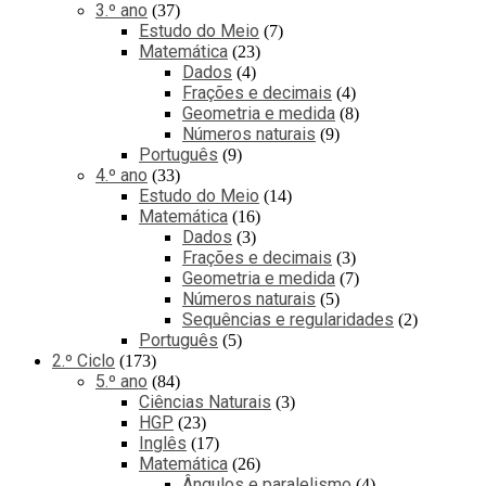
3.º ano
37
Estudo do Meio
7
Matemática
23
Dados
4
Frações e decimais
4
Geometria e medida
8
Números naturais
9
Português
9
4.º ano
33
Estudo do Meio
14
Matemática
16
Dados
3
Frações e decimais
3
Geometria e medida
7
Números naturais
5
Sequências e regularidades
2
Português
5
2.º Ciclo
173
5.º ano
84
Ciências Naturais
3
HGP
23
Inglês
17
Matemática
26
Ângulos e paralelismo
4